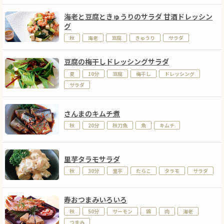
海老と豆腐ときゅうりのサラダ 甘酒ドレッシン
グ
秋
海老
豆腐
きゅうり
サラダ
豆腐の梅干しドレッシングサラダ
夏
10分
豆腐
梅干し
ドレッシング
サラダ
さんまのキムチ煮
秋
20分
秋刀魚
魚
キムチ
里芋タラモサラダ
秋
30分
里芋
たらこ
タラモ
サラダ
寿おつまみいろいろ
秋
50分
サーモン
鶏
肉
海老
つまみ