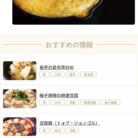
おすすめの情報
長芋の昆布茶炒め
秋
10分
長芋
昆布茶
柚子胡椒の麻婆豆腐
秋
15分
豆腐
麻婆豆腐
柚子胡椒
豆腐鍋（トォブ・ジョンゴル）
秋
45分
豆腐