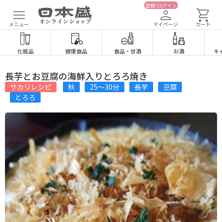
登録/ログイン
メニュー
マイページ
カート
化粧品
健康食品
食品
・
甘酒
お酒
キ
長芋とお豆腐の海鮮入りとろろ焼き
サカリレシピ
秋
25〜30分
長芋
豆腐
とろろ