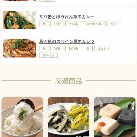
サバ缶とほうれん草のカレー
秋
15分
サバ缶
ほうれん草
カレー
秋刀魚のスペイン風オムレツ
秋
25分
秋刀魚
魚
オムレツ
スペイン
関連商品