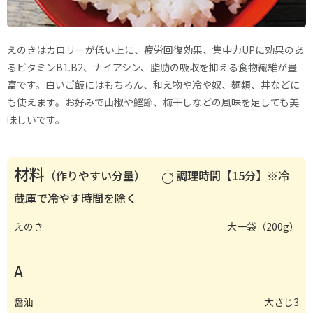
えのきはカロリーが低い上に、疲労回復効果、集中力UPに効果のあ
るビタミンB1.B2、ナイアシン、脂肪の吸収を抑える食物繊維が豊
富です。白いご飯にはもちろん、和え物や冷や奴、麺類、丼などに
も使えます。お好みで山椒や鰹節、梅干しなどの風味を足しても美
味しいです。
材料
（作りやすい分量）
調理時間【15分】※冷
timer
蔵庫で冷やす時間を除く
えのき
大一袋（200g）
A
醤油
大さじ3