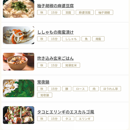
柚子胡椒の麻婆豆腐
秋
15分
豆腐
麻婆豆腐
柚子胡椒
ししゃもの南蛮漬け
秋
15分
ししゃも
魚
南蛮
炊き込み玄米ごはん
秋
15分
発芽玄米
常夜鍋
秋
15分
豚
ロース
肉
ほうれん草
常夜鍋
タコとエリンギのエスカルゴ風
秋
15分
タコ
エリンギ