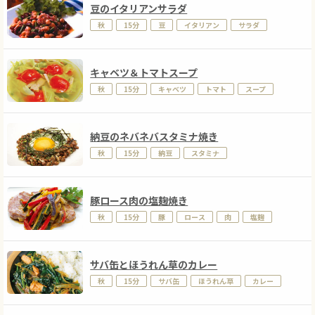
豆のイタリアンサラダ
秋
15分
豆
イタリアン
サラダ
キャベツ＆トマトスープ
秋
15分
キャベツ
トマト
スープ
納豆のネバネバスタミナ焼き
秋
15分
納豆
スタミナ
豚ロース肉の塩麹焼き
秋
15分
豚
ロース
肉
塩麹
サバ缶とほうれん草のカレー
秋
15分
サバ缶
ほうれん草
カレー