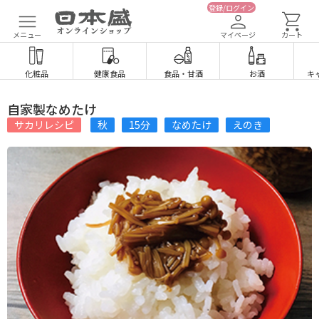
登録/ログイン
メニュー
マイページ
カート
化粧品
健康食品
食品
・
甘酒
お酒
キ
自家製なめたけ
サカリレシピ
秋
15分
なめたけ
えのき