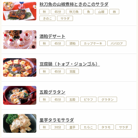
秋刀魚の山椒煮柿ときのこのサラダ
秋
45分
秋刀魚
魚
山椒
柿
きのこ
サラダ
酒粕デザート
秋
45分
酒粕
カップケーキ
ババロア
豆腐鍋（トォブ・ジョンゴル）
秋
45分
豆腐
五穀グラタン
秋
45分
五穀
ピラフ
グラタン
里芋タラモサラダ
秋
30分
里芋
たらこ
タラモ
サラダ