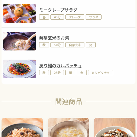
ミニクレープサラダ
春
45分
クレープ
サラダ
発芽玄米のお粥
秋
50分
発芽玄米
粥
戻り鰹のカルパッチョ
秋
25分
鰹
魚
カルパッチョ
関連商品