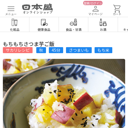
登録/ログイン
メニュー
マイページ
カート
化粧品
健康食品
食品
・
甘酒
お酒
キ
もちもちさつま芋ご飯
サカリレシピ
秋
45分
さつまいも
もち米