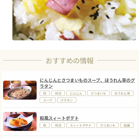
おすすめの情報
にんじんとさつまいものスープ、ほうれん草のグ
ラタン
秋
45分
にんじん
さつまいも
ほうれん草
スープ
グラタン
和風スィートポテト
秋
45分
スィートポテト
さつまいも
和風