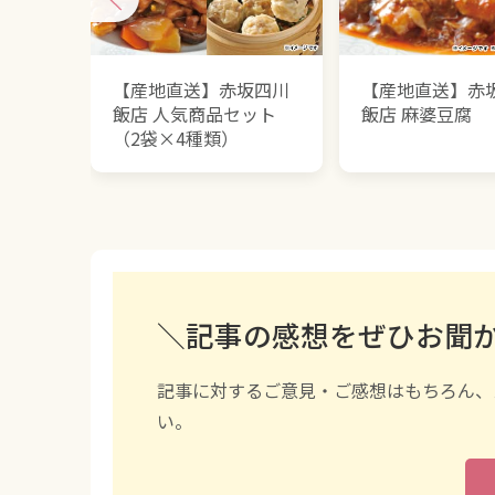
【産地直送】赤坂四川
【産地直送】赤
飯店 人気商品セット
飯店 麻婆豆腐
（2袋×4種類）
＼記事の感想をぜひお聞
記事に対するご意見・ご感想はもちろん、
い。