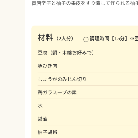
青唐辛子と柚子の果皮をすり潰して作られる柚
材料
（2人分）
調理時間【15分】※
timer
豆腐（絹・木綿お好みで）
豚ひき肉
しょうがのみじん切り
鶏ガラスープの素
水
醤油
柚子胡椒