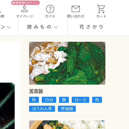
検索
マイページ
ガイド
問い合わせ
カート
ーン
読みもの
花さかり
常夜鍋
秋
15分
豚
ロース
肉
ほうれん草
常夜鍋