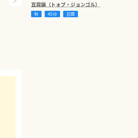
豆腐鍋（トォブ・ジョンゴル）
秋
45分
豆腐