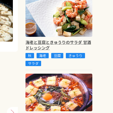
海老と豆腐ときゅうりのサラダ 甘酒
ドレッシング
秋
海老
豆腐
きゅうり
サラダ