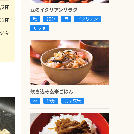
/2杯
豆のイタリアンサラダ
秋
15分
豆
イタリアン
じ1杯
サラダ
少々
炊き込み玄米ごはん
秋
15分
発芽玄米