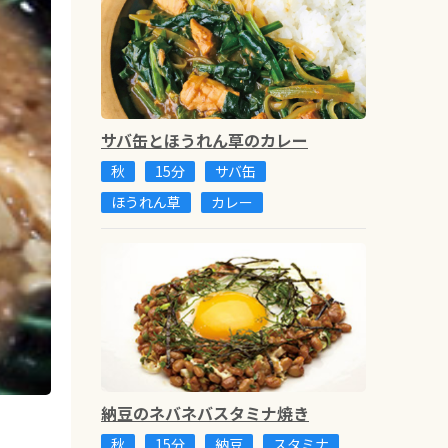
サバ缶とほうれん草のカレー
秋
15分
サバ缶
ほうれん草
カレー
納豆のネバネバスタミナ焼き
秋
15分
納豆
スタミナ