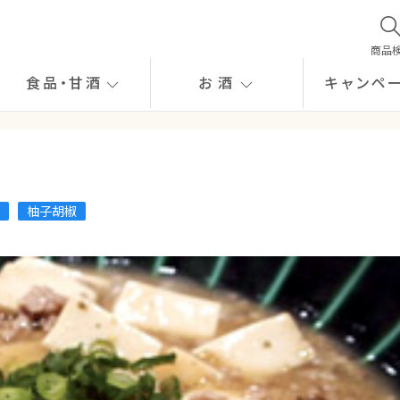
商品
食品
・
甘酒
お酒
キャンペ
柚子胡椒