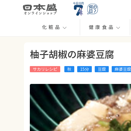
今日 8月
化粧品
健康食品
柚子胡椒の麻婆豆腐
サカリレシピ
秋
15分
豆腐
麻婆豆腐