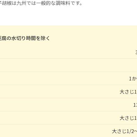
子胡椒は九州では一般的な調味料です。
豆腐の水切り時間を除く
1
大さじ1
1
大さじ1
大さじ1/2