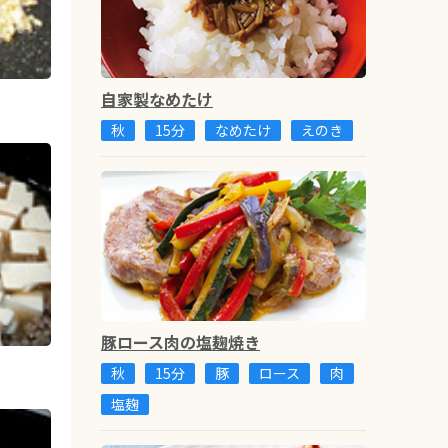
自家製なめたけ
秋
15分
なめたけ
えのき
豚ロース肉の塩麹焼き
秋
15分
豚
ロース
肉
塩麹