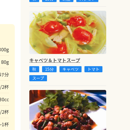
300g
キャベツ＆トマトスープ
80g
秋
15分
キャベツ
トマト
かけ分
スープ
/2杯
30cc
/2杯
～1杯