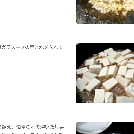
鶏ガラスープの素と水を入れて
を調え、倍量の水で溶いた片栗