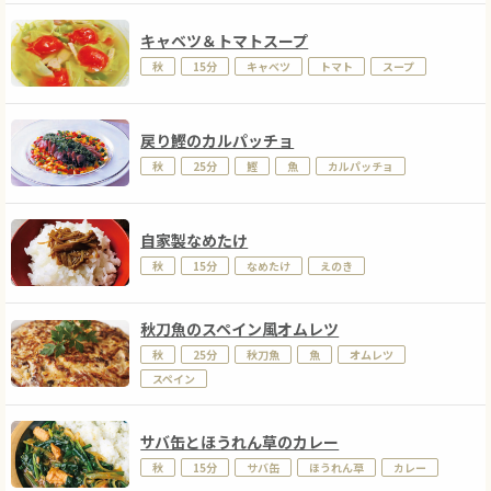
キャベツ＆トマトスープ
秋
15分
キャベツ
トマト
スープ
戻り鰹のカルパッチョ
秋
25分
鰹
魚
カルパッチョ
自家製なめたけ
秋
15分
なめたけ
えのき
秋刀魚のスペイン風オムレツ
秋
25分
秋刀魚
魚
オムレツ
スペイン
サバ缶とほうれん草のカレー
秋
15分
サバ缶
ほうれん草
カレー