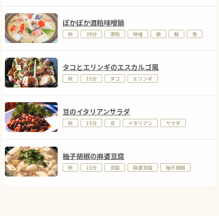
ぽかぽか酒粕味噌鍋
秋
30分
酒粕
味噌
鍋
鮭
魚
タコとエリンギのエスカルゴ風
秋
15分
タコ
エリンギ
豆のイタリアンサラダ
秋
15分
豆
イタリアン
サラダ
柚子胡椒の麻婆豆腐
秋
15分
豆腐
麻婆豆腐
柚子胡椒