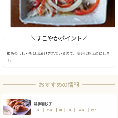
すこやかポイント
市販のししゃもは塩漬けされているので、塩分は控えめにしま
す。
おすすめの情報
鶏手羽餃子
秋
25分
鶏
魚
手羽
餃子