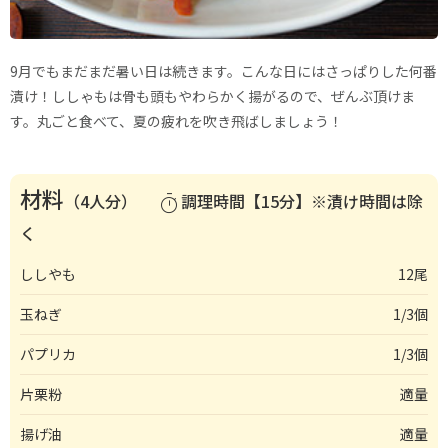
9月でもまだまだ暑い日は続きます。こんな日にはさっぱりした何番
漬け！ししゃもは骨も頭もやわらかく揚がるので、ぜんぶ頂けま
す。丸ごと食べて、夏の疲れを吹き飛ばしましょう！
材料
（4人分）
調理時間【15分】※漬け時間は除
timer
く
ししやも
12尾
玉ねぎ
1/3個
パプリカ
1/3個
片栗粉
適量
揚げ油
適量