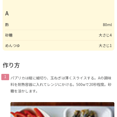
A
酢
80ml
砂糖
大さじ4
めんつゆ
大さじ1
作り方
パプリカは縦に細切り、玉ねぎは薄くスライスする。Aの調味
料を耐熱容器に入れてレンジにかける。500wで20秒程度。砂
糖を溶かします。