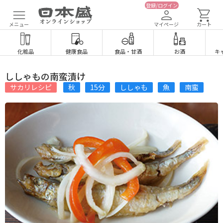
登録/ログイン
メニュー
マイページ
カート
化粧品
健康食品
食品
・
甘酒
お酒
キ
ししゃもの南蛮漬け
サカリレシピ
秋
15分
ししゃも
魚
南蛮