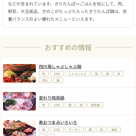
などが含まれています。きりたんぽ＝ごはんを柱にして、肉、
野菜、大豆英品、きのこがたっぷり入ったきりたんぽ鍋は、栄
養バランスのよい優れたメニューといえます。
おすすめの情報
四川風しゃぶしゃぶ鍋
秋
20分
しゃぶしゃぶ
肉
魚
貝
四川
鍋
変わり飛鳥鍋
秋
20分
鶏
肉
飛鳥鍋
寿おつまみいろいろ
秋
50分
サーモン
鶏
肉
海老