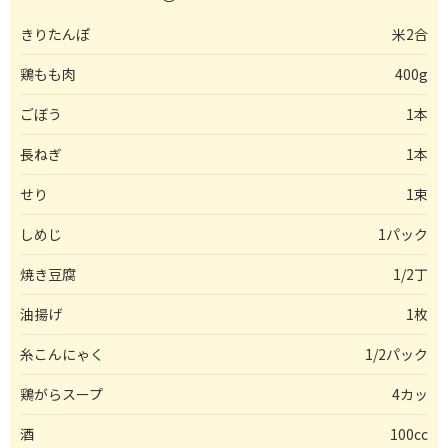
きりたんぽ
米2合
鶏もも肉
400g
ごぼう
1本
長ねぎ
1本
せり
1束
しめじ
1パック
焼き豆腐
1/2丁
油揚げ
1枚
糸こんにゃく
1/2パック
鶏がらスープ
4カッ
酒
100cc