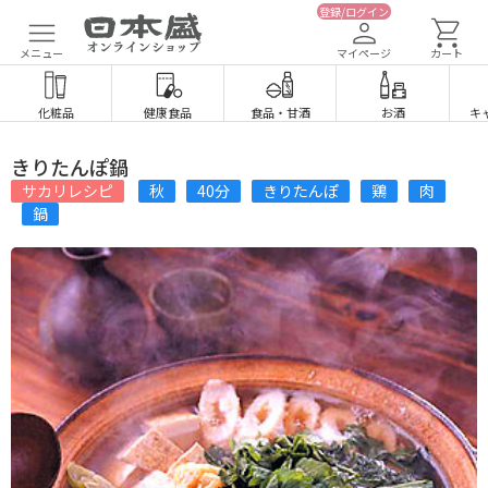
登録/ログイン
メニュー
マイページ
カート
化粧品
健康食品
食品
・
甘酒
お酒
キ
きりたんぽ鍋
サカリレシピ
秋
40分
きりたんぽ
鶏
肉
鍋