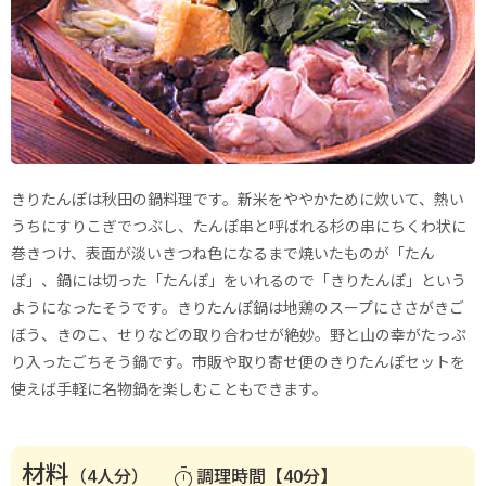
きりたんぽは秋田の鍋料理です。新米をややかために炊いて、熱い
うちにすりこぎでつぶし、たんぽ串と呼ばれる杉の串にちくわ状に
巻きつけ、表面が淡いきつね色になるまで焼いたものが「たん
ぽ」、鍋には切った「たんぽ」をいれるので「きりたんぽ」という
ようになったそうです。きりたんぽ鍋は地鶏のスープにささがきご
ぼう、きのこ、せりなどの取り合わせが絶妙。野と山の幸がたっぷ
り入ったごちそう鍋です。市販や取り寄せ便のきりたんぽセットを
使えば手軽に名物鍋を楽しむこともできます。
材料
（4人分）
調理時間【40分】
timer