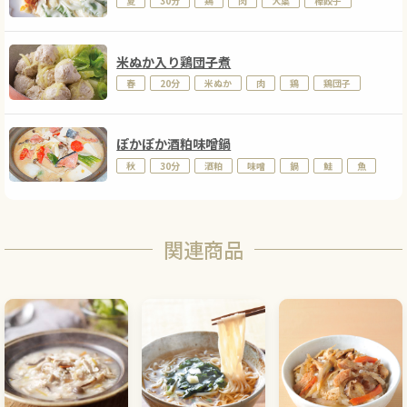
夏
30分
鶏
肉
大葉
棒餃子
米ぬか入り鶏団子煮
春
20分
米ぬか
肉
鶏
鶏団子
ぽかぽか酒粕味噌鍋
秋
30分
酒粕
味噌
鍋
鮭
魚
関連商品