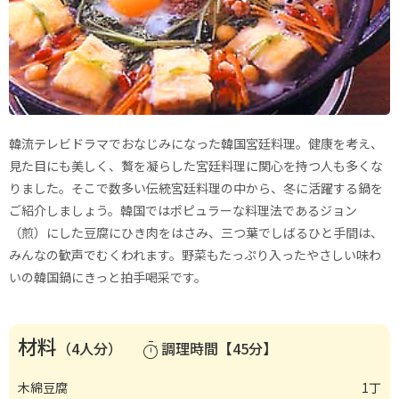
韓流テレビドラマでおなじみになった韓国宮廷料理。健康を考え、
見た目にも美しく、贅を凝らした宮廷料理に関心を持つ人も多くな
りました。そこで数多い伝統宮廷料理の中から、冬に活躍する鍋を
ご紹介しましょう。韓国ではポピュラーな料理法であるジョン
（煎）にした豆腐にひき肉をはさみ、三つ葉でしばるひと手間は、
みんなの歓声でむくわれます。野菜もたっぷり入ったやさしい味わ
いの韓国鍋にきっと拍手喝采です。
材料
（4人分）
調理時間【45分】
timer
木綿豆腐
1丁