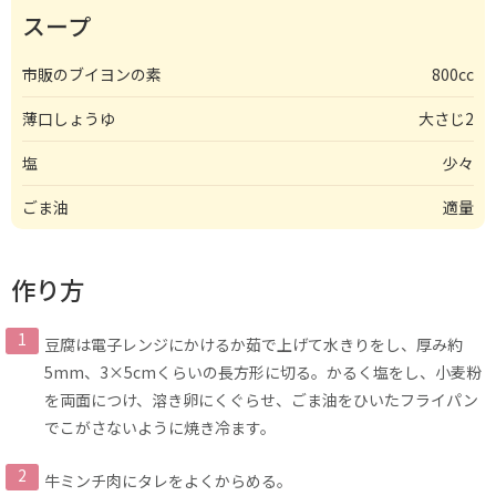
スープ
市販のブイヨンの素
800cc
薄口しょうゆ
大さじ2
塩
少々
ごま油
適量
作り方
豆腐は電子レンジにかけるか茹で上げて水きりをし、厚み約
5mm、3×5cmくらいの長方形に切る。かるく塩をし、小麦粉
を両面につけ、溶き卵にくぐらせ、ごま油をひいたフライパン
でこがさないように焼き冷ます。
牛ミンチ肉にタレをよくからめる。