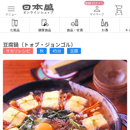
登録/ログイン
メニュー
マイページ
カート
化粧品
健康食品
食品
・
甘酒
お酒
キ
豆腐鍋（トォブ・ジョンゴル）
サカリレシピ
秋
45分
豆腐