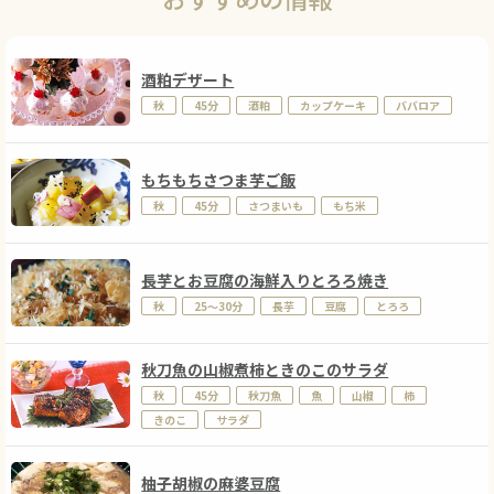
酒粕デザート
秋
45分
酒粕
カップケーキ
ババロア
もちもちさつま芋ご飯
秋
45分
さつまいも
もち米
長芋とお豆腐の海鮮入りとろろ焼き
秋
25〜30分
長芋
豆腐
とろろ
秋刀魚の山椒煮柿ときのこのサラダ
秋
45分
秋刀魚
魚
山椒
柿
きのこ
サラダ
柚子胡椒の麻婆豆腐