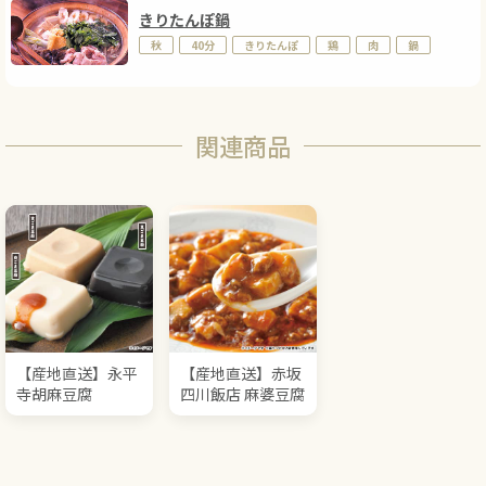
きりたんぽ鍋
秋
40分
きりたんぽ
鶏
肉
鍋
関連商品
【産地直送】永平
【産地直送】赤坂
寺胡麻豆腐
四川飯店 麻婆豆腐