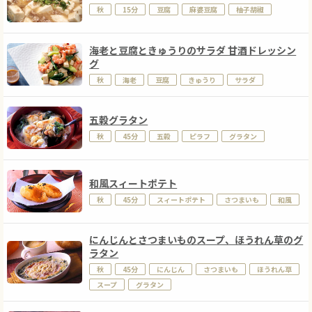
秋
15分
豆腐
麻婆豆腐
柚子胡椒
海老と豆腐ときゅうりのサラダ 甘酒ドレッシン
グ
秋
海老
豆腐
きゅうり
サラダ
五穀グラタン
秋
45分
五穀
ピラフ
グラタン
和風スィートポテト
秋
45分
スィートポテト
さつまいも
和風
にんじんとさつまいものスープ、ほうれん草のグ
ラタン
秋
45分
にんじん
さつまいも
ほうれん草
スープ
グラタン