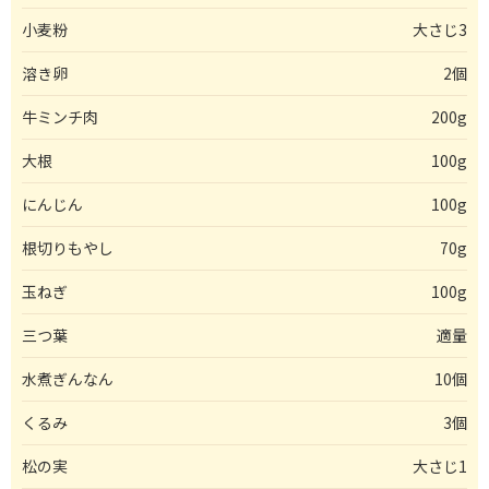
小麦粉
大さじ3
溶き卵
2個
牛ミンチ肉
200g
大根
100g
にんじん
100g
根切りもやし
70g
玉ねぎ
100g
三つ葉
適量
水煮ぎんなん
10個
くるみ
3個
松の実
大さじ1