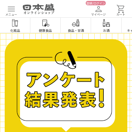
登録/ログイン
メニュー
マイページ
カート
化粧品
健康食品
食品
・
甘酒
お酒
キ