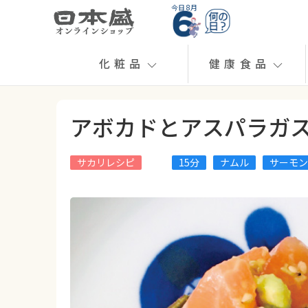
今日 8月
化粧品
健康食品
アボカドとアスパラガ
サカリレシピ
15分
ナムル
サーモン