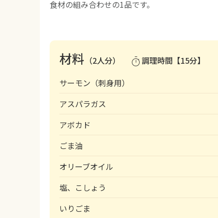
食材の組み合わせの1品です。
材料
（2人分）
調理時間【15分】
timer
サーモン（刺身用）
アスパラガス
アボカド
ごま油
オリーブオイル
塩、こしょう
いりごま