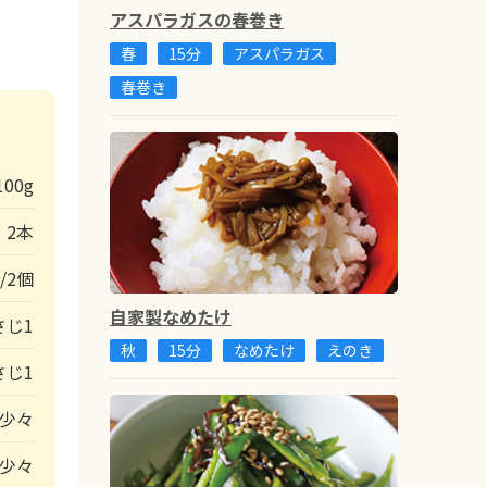
アスパラガスの春巻き
春
15分
アスパラガス
春巻き
100g
2本
1/2個
自家製なめたけ
さじ1
秋
15分
なめたけ
えのき
さじ1
少々
少々