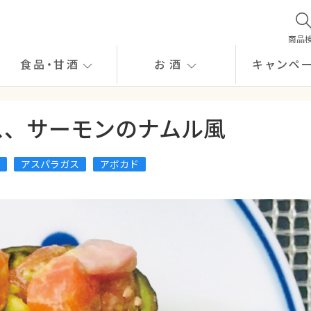
商品
食品
・
甘酒
お酒
キャンペ
ス、サーモンのナムル風
アスパラガス
アボカド