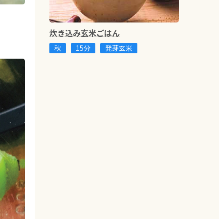
炊き込み玄米ごはん
秋
15分
発芽玄米