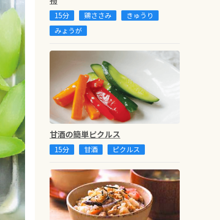
15分
鶏ささみ
きゅうり
みょうが
甘酒の簡単ピクルス
15分
甘酒
ピクルス