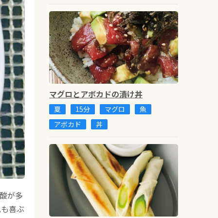
マグロとアボカドの漬け丼
夏
15分
マグロ
魚
アボカド
丼
酸が多
肌も喜ぶ