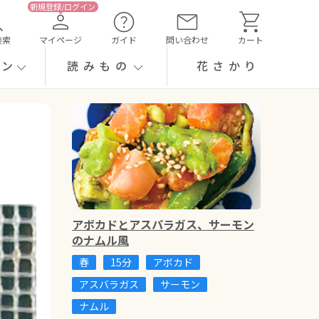
検索
マイページ
ガイド
問い合わせ
カート
ーン
読みもの
花さかり
アボカドとアスパラガス、サーモン
のナムル風
春
15分
アボカド
アスバラガス
サーモン
ナムル