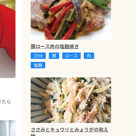
豚ロース肉の塩麹焼き
15分
豚
ロース
肉
塩麹
でたら
ささみとキュウリとみょうがの和え
物