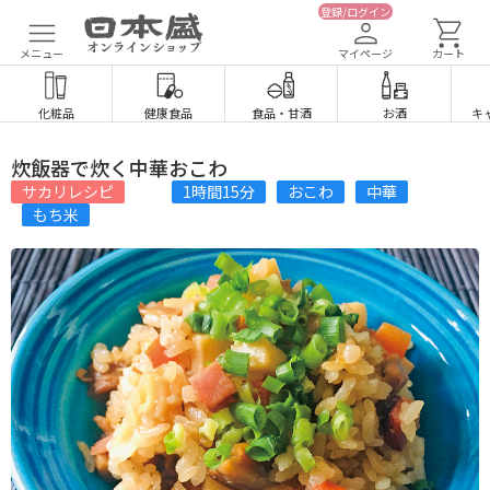
登録/ログイン
メニュー
マイページ
カート
化粧品
健康食品
食品
・
甘酒
お酒
キ
炊飯器で炊く中華おこわ
サカリレシピ
1時間15分
おこわ
中華
もち米