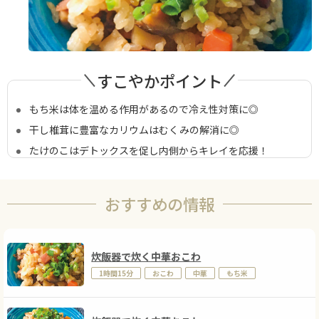
すこやかポイント
もち米は体を温める作用があるので冷え性対策に◎
干し椎茸に豊富なカリウムはむくみの解消に◎
たけのこはデトックスを促し内側からキレイを応援！
おすすめの情報
炊飯器で炊く中華おこわ
1時間15分
おこわ
中華
もち米