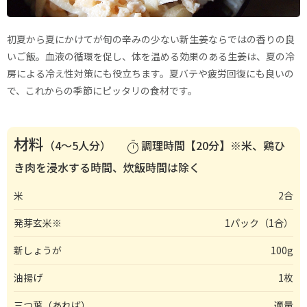
初夏から夏にかけてが旬の辛みの少ない新生姜ならではの香りの良
いご飯。血液の循環を促し、体を温める効果のある生姜は、夏の冷
房による冷え性対策にも役立ちます。夏バテや疲労回復にも良いの
で、これからの季節にピッタリの食材です。
材料
（4〜5人分）
調理時間【20分】※米、鶏ひ
timer
き肉を浸水する時間、炊飯時間は除く
米
2合
発芽玄米※
1パック（1合）
新しょうが
100g
油揚げ
1枚
三つ葉（あれば）
適量