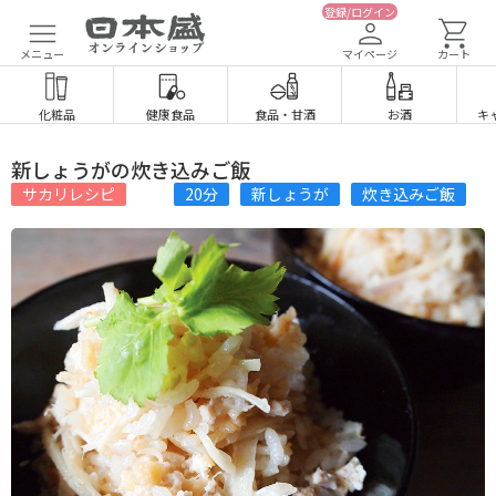
登録/ログイン
メニュー
マイページ
カート
化粧品
健康食品
食品
・
甘酒
お酒
キ
新しょうがの炊き込みご飯
サカリレシピ
20分
新しょうが
炊き込みご飯