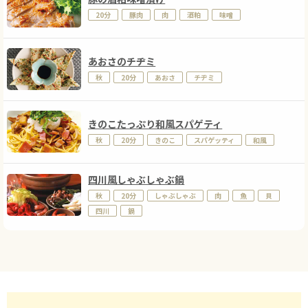
20分
豚肉
肉
酒粕
味噌
あおさのチヂミ
秋
20分
あおさ
チヂミ
きのこたっぷり和風スパゲティ
秋
20分
きのこ
スパゲッティ
和風
四川風しゃぶしゃぶ鍋
秋
20分
しゃぶしゃぶ
肉
魚
貝
四川
鍋