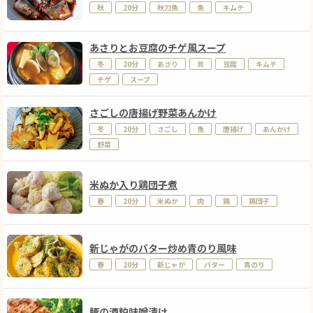
秋
20分
秋刀魚
魚
キムチ
あさりとお豆腐のチゲ風スープ
冬
20分
あさり
貝
豆腐
キムチ
チゲ
スープ
さごしの唐揚げ野菜あんかけ
冬
20分
さごし
魚
唐揚げ
あんかけ
野菜
米ぬか入り鶏団子煮
春
20分
米ぬか
肉
鶏
鶏団子
新じゃがのバター炒め青のり風味
春
20分
新じゃが
バター
青のり
豚の酒粕味噌漬け