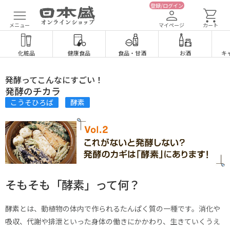
登録/ログイン
メニュー
マイページ
カート
化粧品
健康食品
食品
・
甘酒
お酒
キ
発酵ってこんなにすごい！
発酵のチカラ
こうそひろば
酵素
そもそも「酵素」って何？
酵素とは、動植物の体内で作られるたんぱく質の一種です。消化や
吸収、代謝や排泄といった身体の働きにかかわり、生きていくうえ