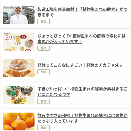
製造工場を密着取材！「植物生まれの酵素」がで
きるまで
酵素
ちょっとびっくり!!植物生まれの酵素の素材には
米ぬかが入っています！
酵素
発酵ってこんなにすごい！発酵のチカラ Vol.6
酵素
栄養がいっぱい！植物生まれの酵素が素材まるご
とにこだわるワケ
酵素
飲みやすさの秘密！植物生まれの酵素には果物が
たっぷり入っています
酵素