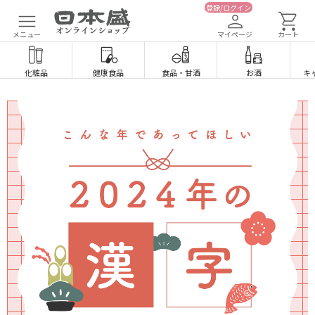
登録/ログイン
メニュー
マイページ
カート
化粧品
健康食品
食品
・
甘酒
お酒
キ