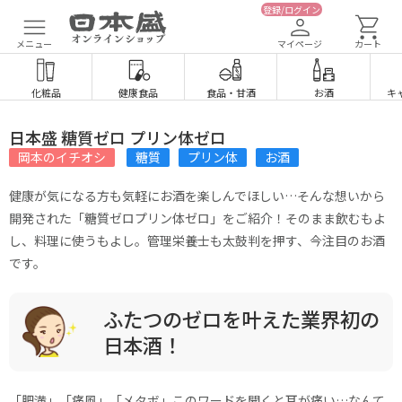
登録/ログイン
メニュー
マイページ
カート
化粧品
健康食品
食品
・
甘酒
お酒
キ
日本盛 糖質ゼロ プリン体ゼロ
岡本のイチオシ
糖質
プリン体
お酒
健康が気になる方も気軽にお酒を楽しんでほしい…そんな想いから
開発された「糖質ゼロプリン体ゼロ」をご紹介！そのまま飲むもよ
し、料理に使うもよし。管理栄養士も太鼓判を押す、今注目のお酒
です。
ふたつのゼロを叶えた業界初の
日本酒！
「肥満」「痛風」「メタボ」このワードを聞くと耳が痛い…なんて