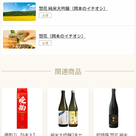
惣花 純米大吟醸（岡本のイチオシ）
お酒
惣花（岡本のイチオシ）
お酒
関連商品
晩酌2L【6本入】
純米大吟醸2本セ
超特撰 惣花 純米