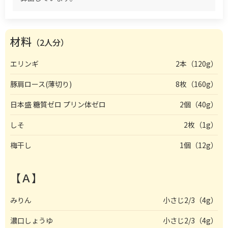
材料
（2人分）
エリンギ
2本（120g）
豚肩ロース(薄切り)
8枚（160g）
日本盛 糖質ゼロ プリン体ゼロ
2個（40g）
しそ
2枚（1g）
梅干し
1個（12g）
【Ａ】
みりん
小さじ2/3（4g）
濃口しょうゆ
小さじ2/3（4g）