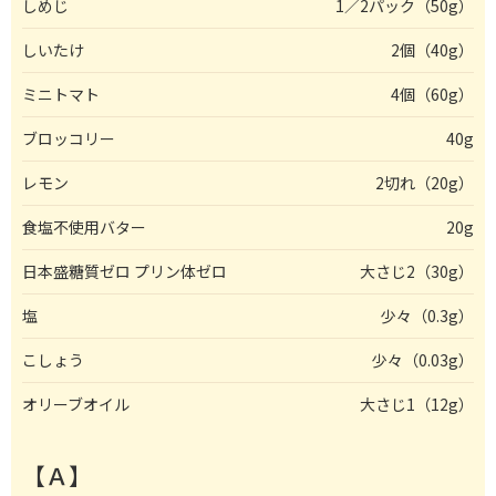
しめじ
1／2パック（50g）
しいたけ
2個（40g）
ミニトマト
4個（60g）
ブロッコリー
40g
レモン
2切れ（20g）
食塩不使用バター
20g
日本盛糖質ゼロ プリン体ゼロ
大さじ2（30g）
塩
少々（0.3g）
こしょう
少々（0.03g）
オリーブオイル
大さじ1（12g）
【Ａ】