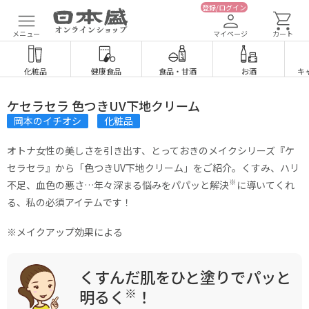
登録/ログイン
メニュー
マイページ
カート
化粧品
健康食品
食品
・
甘酒
お酒
キ
ケセラセラ 色つきUV下地クリーム
岡本のイチオシ
化粧品
オトナ女性の美しさを引き出す、とっておきのメイクシリーズ『ケ
セラセラ』から「色つきUV下地クリーム」をご紹介。くすみ、ハリ
※
不足、血色の悪さ…年々深まる悩みをパパッと解決
に導いてくれ
る、私の必須アイテムです！
※メイクアップ効果による
くすんだ肌をひと塗りでパッと
※
明るく
！