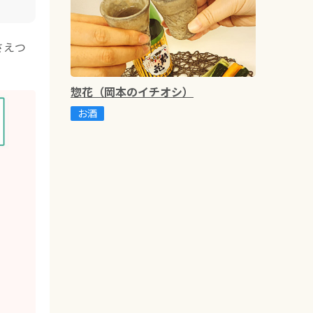
さえつ
惣花（岡本のイチオシ）
お酒