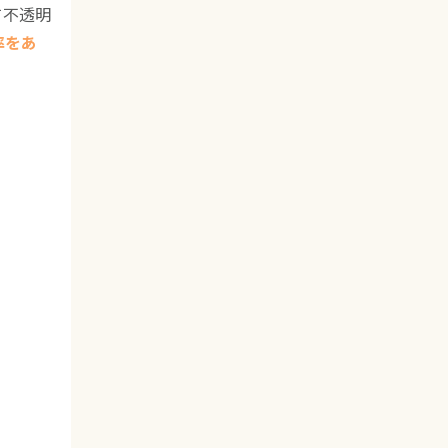
て不透明
率をあ