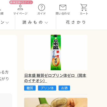
検索
マイページ
ガイド
問い合わせ
カート
ーン
読みもの
花さかり
ある方
日本盛 糖質ゼロプリン体ゼロ（岡本
広がり
のイチオシ）
糖質
プリン体
お酒