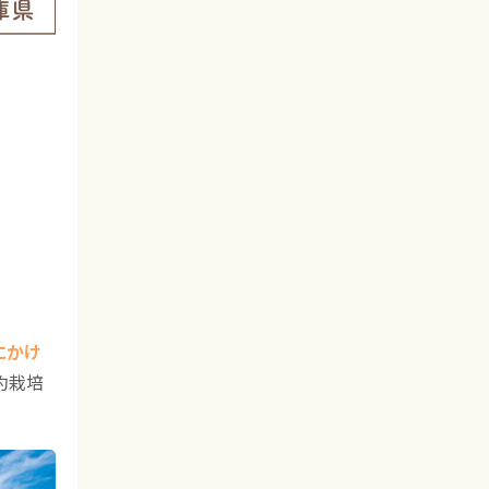
にかけ
約栽培