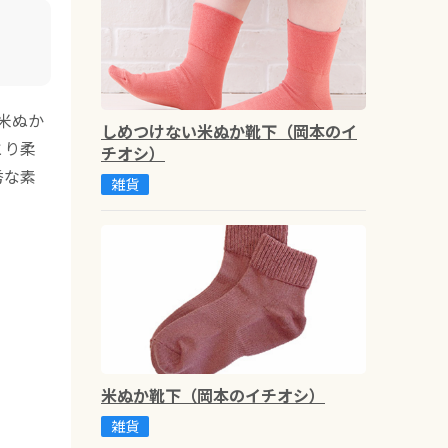
米ぬか
しめつけない米ぬか靴下（岡本のイ
とり柔
チオシ）
秀な素
雑貨
米ぬか靴下（岡本のイチオシ）
雑貨