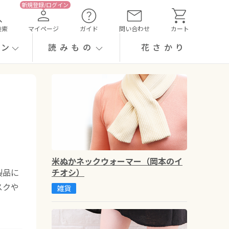
検索
マイページ
ガイド
問い合わせ
カート
ーン
読みもの
花さかり
米ぬかネックウォーマー（岡本のイ
チオシ）
製品に
スクや
雑貨