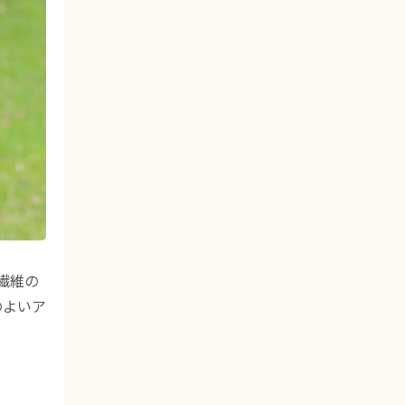
繊維の
のよいア