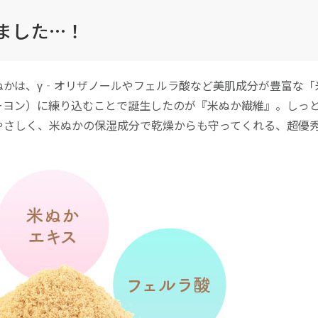
ました…！
ぬかは、γ‐オリザノールやフェルラ酸など美肌成分が豊富な「
ーヨン）に練り込むことで誕生したのが『米ぬか繊維』。しっ
やさしく、米ぬかの保湿成分で乾燥からも守ってくれる、超優