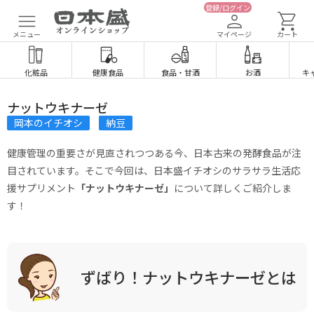
登録/ログイン
メニュー
マイページ
カート
化粧品
健康食品
食品
・
甘酒
お酒
キ
ナットウキナーゼ
岡本のイチオシ
納豆
健康管理の重要さが見直されつつある今、日本古来の発酵食品が注
目されています。そこで今回は、日本盛イチオシのサラサラ生活応
援サプリメント
「ナットウキナーゼ」
について詳しくご紹介しま
す！
ずばり！ナットウキナーゼとは