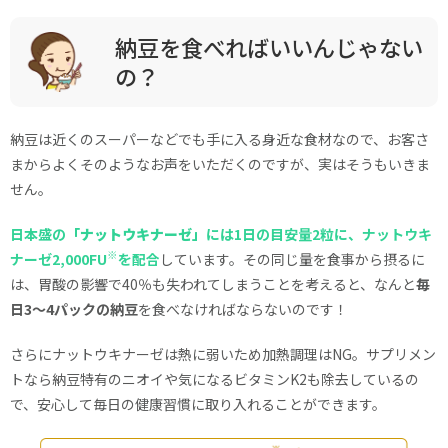
納豆を食べればいいんじゃない
の？
納豆は近くのスーパーなどでも手に入る身近な食材なので、お客さ
まからよくそのようなお声をいただくのですが、実はそうもいきま
せん。
日本盛の
「ナットウキナーゼ」
には1日の目安量2粒に、ナットウキ
※
ナーゼ2,000FU
を配合
しています。その同じ量を食事から摂るに
は、胃酸の影響で40％も失われてしまうことを考えると、なんと
毎
日3～4パックの納豆
を食べなければならないのです！
さらにナットウキナーゼは熱に弱いため加熱調理はNG。サプリメン
トなら納豆特有のニオイや気になるビタミンK2も除去しているの
で、安心して毎日の健康習慣に取り入れることができます。