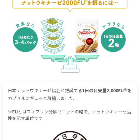
※
日本ナットウキナーゼ協会が推奨する
1日の目安量2,000FU
を
カプセルにギュッと凝縮しました。
※
FU
とはフィブリン分解ユニットの略で、ナットウキナーゼ活
性を示す単位です