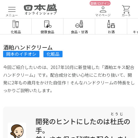
登録/ログイン
メニュー
マイページ
カート
化粧品
健康食品
食品
・
甘酒
お酒
キ
酒粕ハンドクリーム
岡本のイチオシ
化粧品
今回ご紹介したいのは、2017年10月に新登場した「酒粕エキス配合
ハンドクリーム」です。配合成分と使い心地にこだわり抜いて、開
発に2年もの歳月をかけた自信作！そんなハンドクリームの特長をし
っかりご説明いたします。
とうじ
開発のヒントにしたのは
杜氏
の
手。