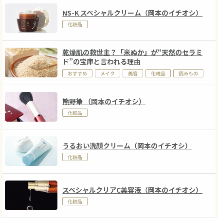
NS-K スペシャルクリーム（岡本のイチオシ）
化粧品
乾燥肌の救世主？「米ぬか」が“天然のセラミ
ド”の宝庫と言われる理由
おすすめ
メイク
美容
化粧品
読みもの
熊野筆 （岡本のイチオシ）
化粧品
うるおい洗顔クリーム（岡本のイチオシ）
化粧品
スペシャルクリアC美容液（岡本のイチオシ）
化粧品