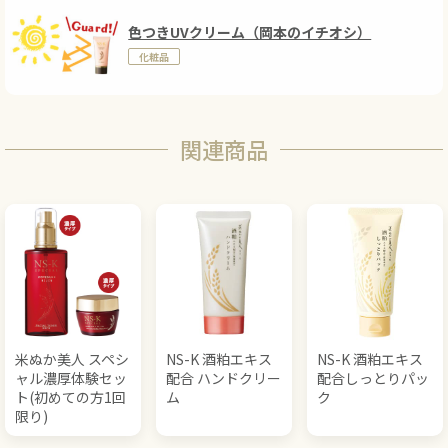
色つきUVクリーム（岡本のイチオシ）
化粧品
関連商品
米ぬか美人 スペシ
NS-K 酒粕エキス
NS-K 酒粕エキス
ャル濃厚体験セッ
配合 ハンドクリー
配合しっとりパッ
ト(初めての方1回
ム
ク
限り)