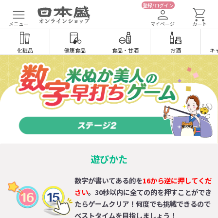
登録/ログイン
メニュー
マイページ
カート
化粧品
健康食品
食品
・
甘酒
お酒
キ
遊びかた
数字が書いてある的を
16から逆に押してくだ
さい
。30秒以内に全ての的を押すことができ
たらゲームクリア！何度でも挑戦できるので
ベストタイムを目指しましょう！