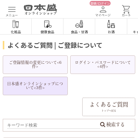
登録/ログイン
メニュー
マイページ
カート
化粧品
健康食品
食品
・
甘酒
お酒
キ
よくあるご質問 | ご登録について
ご登録情報の変更について<6
ログイン・パスワードについて
件>
<4件>
日本盛オンラインショップにつ
いて<3件>
よくあるご質問
トップへ戻る
検索する