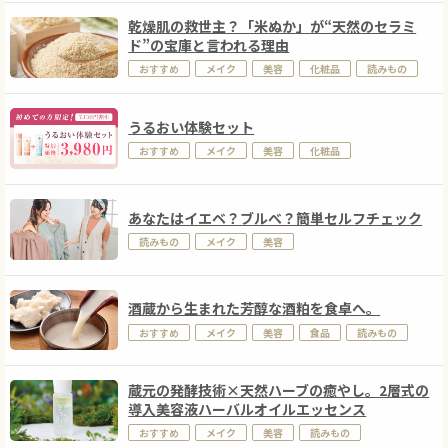
乾燥肌の救世主？「米ぬか」が“天然のセラミ
ド”の宝庫と言われる理由
おすすめ
メイク
美容
化粧品
読みもの
うるおい体験セット
おすすめ
メイク
美容
化粧品
あなたはイエベ？ブルべ？簡単セルフチェック
読みもの
メイク
美容
酒蔵から生まれた芳醇な酒粕を食卓へ。
おすすめ
メイク
美容
食品
読みもの
蔵元の発酵技術×天然ハーブの癒やし。2層式の
導入美容液ハーバルオイルエッセンス
おすすめ
メイク
美容
読みもの