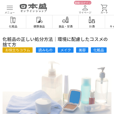
登録/ログイン
メニュー
マイページ
カート
化粧品
健康食品
食品
・
甘酒
お酒
キ
化粧品の正しい処分方法｜環境に配慮したコスメの
捨て方
お役立ちコラム
読みもの
メイク
美容
化粧品