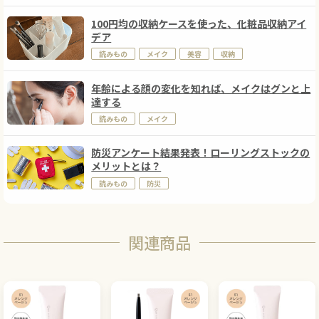
100円均の収納ケースを使った、化粧品収納アイ
デア
読みもの
メイク
美容
収納
年齢による顔の変化を知れば、メイクはグンと上
達する
読みもの
メイク
防災アンケート結果発表！ローリングストックの
メリットとは？
読みもの
防災
関連商品