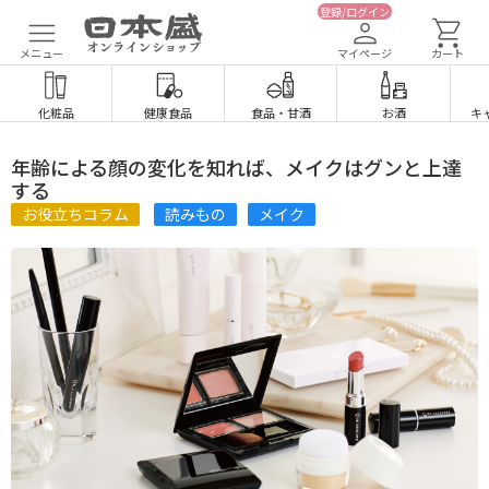
登録/ログイン
メニュー
マイページ
カート
化粧品
健康食品
食品
・
甘酒
お酒
キ
年齢による顔の変化を知れば、メイクはグンと上達
する
お役立ちコラム
読みもの
メイク