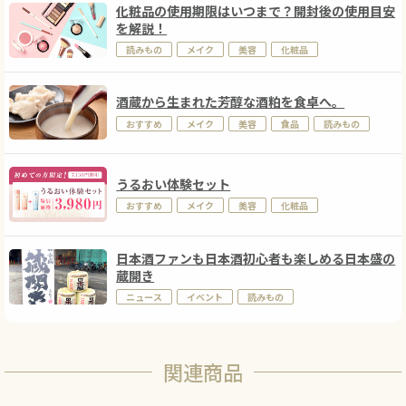
化粧品の使用期限はいつまで？開封後の使用目安
を解説！
読みもの
メイク
美容
化粧品
酒蔵から生まれた芳醇な酒粕を食卓へ。
おすすめ
メイク
美容
食品
読みもの
うるおい体験セット
おすすめ
メイク
美容
化粧品
日本酒ファンも日本酒初心者も楽しめる日本盛の
蔵開き
ニュース
イベント
読みもの
関連商品