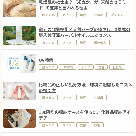
乾燥肌の救世主？「米ぬか」が“天然のセラミ
ド”の宝庫と言われる理由
おすすめ
メイク
美容
化粧品
読みもの
蔵元の発酵技術×天然ハーブの癒やし。2層式の
導入美容液ハーバルオイルエッセンス
おすすめ
メイク
美容
読みもの
UV特集
読みもの
UV対策
メイク
美容
化粧品
化粧品の正しい処分方法｜環境に配慮したコスメ
の捨て方
読みもの
メイク
美容
化粧品
100円均の収納ケースを使った、化粧品収納アイ
デア
読みもの
メイク
美容
収納