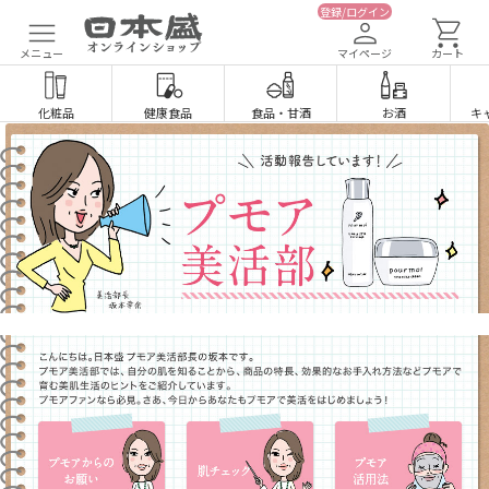
登録/ログイン
メニュー
マイページ
カート
化粧品
健康食品
食品
・
甘酒
お酒
キ
プモアからのお願い
肌チェック
プ