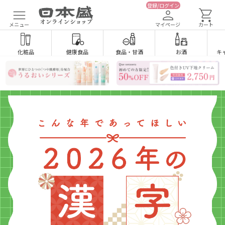
登録/ログイン
メニュー
マイページ
カート
化粧品
健康食品
食品
・
甘酒
お酒
キ