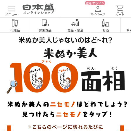
登録/ログイン
メニュー
マイページ
カート
化粧品
健康食品
食品
・
甘酒
お酒
キ