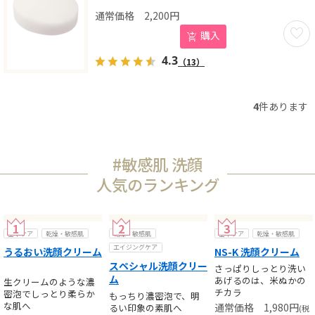
2,200
円
お気に
購入
4.3
（13）
4
件あります
#敏感肌 洗顔
人気のランキング
基本ケア
乾燥・敏感肌
乾燥・敏感肌
基本ケア
乾燥・敏感肌
エイジングケア
うるおい洗顔クリーム
NS-K 洗顔クリーム
スペシャル洗顔クリー
さっぱりしっとり洗い
ム
あげるのは、米ぬかの
生クリームのような濃
チカラ
密泡でしっとり柔らか
もっちり濃密泡で、明
な肌へ
1,980
円
るい印象の素肌へ
(税