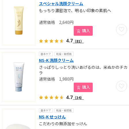
スペシャル洗顔クリーム
もっちり濃密泡で、明るい印象の素肌へ
2,640
円
お気に
購入
4.7
（81）
基本ケア
乾燥・敏感肌
NS-K 洗顔クリーム
さっぱりしっとり洗いあげるのは、米ぬかのチカ
ラ
1,980
円
お気に
購入
4.7
（34）
基本ケア
乾燥・敏感肌
NS-K せっけん
こだわりの無添加せっけん