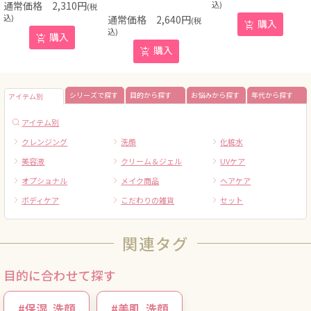
2,310
円
込)
(税
込)
2,640
円
(税
購入
込)
購入
購入
シリーズで探す
目的から探す
お悩みから探す
年代から探す
アイテム別
アイテム別
クレンジング
洗顔
化粧水
美容液
クリーム＆ジェル
UVケア
オプショナル
メイク商品
ヘアケア
ボディケア
こだわりの雑貨
セット
関連タグ
目的に合わせて探す
#
保湿
洗顔
#
美肌
洗顔