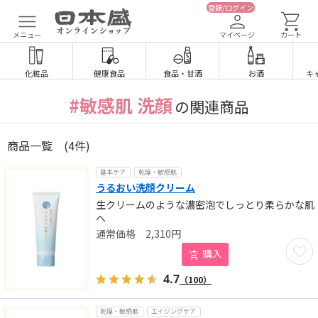
登録/ログイン
メニュー
マイページ
カート
化粧品
健康食品
食品
・
甘酒
お酒
キ
#敏感肌 洗顔
の関連商品
商品一覧
(4件)
基本ケア
乾燥・敏感肌
うるおい洗顔クリーム
生クリームのような濃密泡でしっとり柔らかな肌
へ
2,310
円
お気に
購入
4.7
（100）
乾燥・敏感肌
エイジングケア