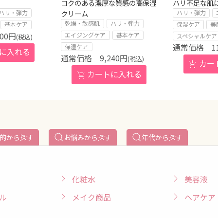
コクのある濃厚な質感の高保湿
ハリ不足な肌
クリーム
ハリ・弾力
ハリ・弾力
乾燥・敏感肌
ハリ・弾力
基本ケア
保湿ケア
美
800
円
エイジングケア
基本ケア
スペシャルケア
(税込)
1
保湿ケア
9,240
円
(税込)
的から探す
お悩みから探す
年代から探す
化粧水
美容液
ル
メイク商品
ヘアケア