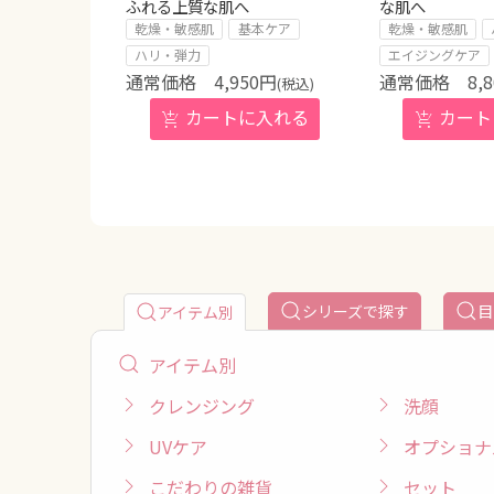
ふれる上質な肌へ
な肌へ
乾燥・敏感肌
基本ケア
乾燥・敏感肌
ハリ・弾力
エイジングケア
4,950
円
8,
(税込)
シリーズで探す
目
アイテム別
アイテム別
クレンジング
洗顔
UVケア
オプショナ
こだわりの雑貨
セット