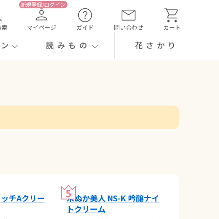
検索
マイページ
ガイド
問い合わせ
カート
ーン
読みもの
花さかり
ッチAクリー
米ぬか美人 NS-K 吟醸ナイ
トクリーム