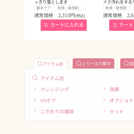
っきり落とします
イク汚れをする
基本ケア
乾燥・敏感肌
乾燥・敏感肌
2,310
円
2,
(税込)
シリーズで探す
目
アイテム別
アイテム別
クレンジング
洗顔
UVケア
オプショナ
こだわりの雑貨
セット