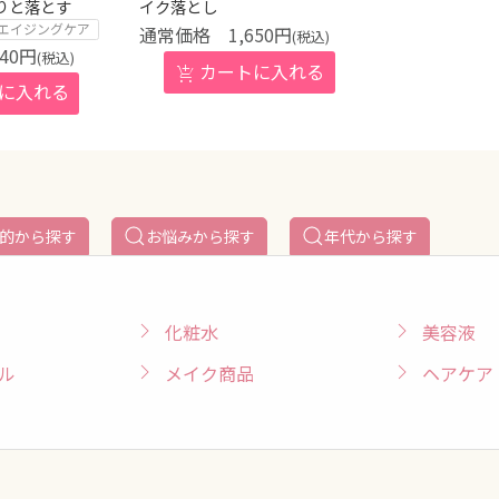
りと落とす
イク落とし
エイジングケア
1,650
円
(税込)
640
円
(税込)
的から探す
お悩みから探す
年代から探す
化粧水
美容液
ル
メイク商品
ヘアケア