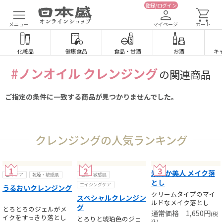
登録/ログイン
メニュー
マイページ
カート
化粧品
健康食品
食品
・
甘酒
お酒
キ
#ノンオイル クレンジング
の関連商品
ご指定の条件に一致する商品が見つかりませんでした。
クレンジングの人気ランキング
米ぬか美人 メイク落
基本ケア
乾燥・敏感肌
乾燥・敏感肌
とし
エイジングケア
うるおいクレンジング
クリームタイプのマイ
スペシャルクレンジン
ルドなメイク落とし
グ
とろとろのジェルがメ
1,650
円
(税
イクをすっきり落とし
とろりと琥珀色のジェ
込)