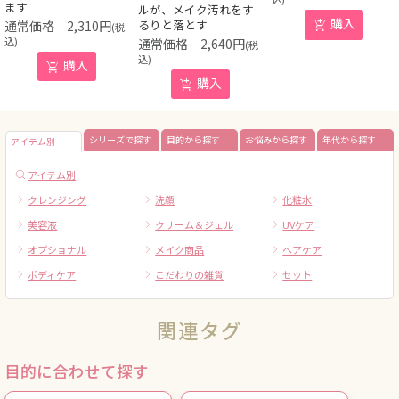
ます
ルが、メイク汚れをす
購入
るりと落とす
2,310
円
(税
込)
2,640
円
(税
込)
購入
購入
シリーズで探す
目的から探す
お悩みから探す
年代から探す
アイテム別
アイテム別
クレンジング
洗顔
化粧水
美容液
クリーム＆ジェル
UVケア
オプショナル
メイク商品
ヘアケア
ボディケア
こだわりの雑貨
セット
関連タグ
目的に合わせて探す