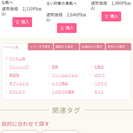
な肌へ
1,980
円
るい印象の素肌へ
(税
2,310
円
込)
(税
込)
2,640
円
(税
購入
込)
購入
購入
シリーズで探す
目的から探す
お悩みから探す
年代から探す
アイテム別
アイテム別
クレンジング
洗顔
化粧水
美容液
クリーム＆ジェル
UVケア
オプショナル
メイク商品
ヘアケア
ボディケア
こだわりの雑貨
セット
関連タグ
目的に合わせて探す