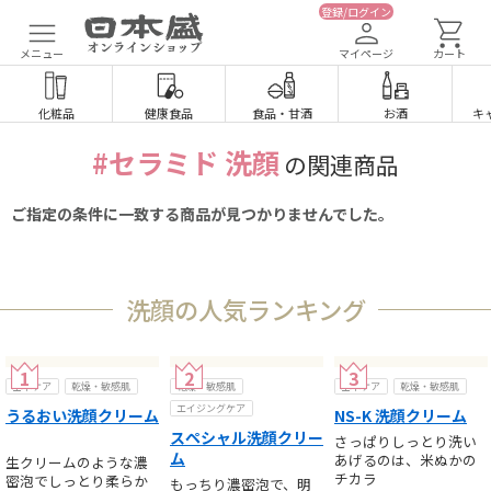
登録/ログイン
メニュー
マイページ
カート
化粧品
健康食品
食品
・
甘酒
お酒
キ
#セラミド 洗顔
の関連商品
ご指定の条件に一致する商品が見つかりませんでした。
洗顔の人気ランキング
基本ケア
乾燥・敏感肌
乾燥・敏感肌
基本ケア
乾燥・敏感肌
エイジングケア
うるおい洗顔クリーム
NS-K 洗顔クリーム
スペシャル洗顔クリー
さっぱりしっとり洗い
ム
あげるのは、米ぬかの
生クリームのような濃
チカラ
密泡でしっとり柔らか
もっちり濃密泡で、明