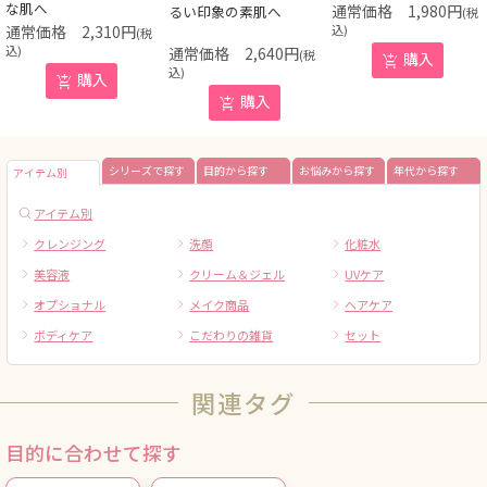
な肌へ
1,980
円
るい印象の素肌へ
(税
2,310
円
込)
(税
込)
2,640
円
(税
購入
込)
購入
購入
シリーズで探す
目的から探す
お悩みから探す
年代から探す
アイテム別
アイテム別
クレンジング
洗顔
化粧水
美容液
クリーム＆ジェル
UVケア
オプショナル
メイク商品
ヘアケア
ボディケア
こだわりの雑貨
セット
関連タグ
目的に合わせて探す