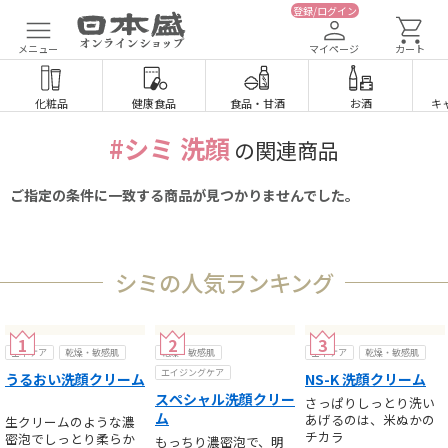
登録/ログイン
メニュー
マイページ
カート
化粧品
健康食品
食品
・
甘酒
お酒
キ
#シミ 洗顔
の関連商品
ご指定の条件に一致する商品が見つかりませんでした。
シミの人気ランキング
基本ケア
乾燥・敏感肌
乾燥・敏感肌
基本ケア
乾燥・敏感肌
エイジングケア
うるおい洗顔クリーム
NS-K 洗顔クリーム
スペシャル洗顔クリー
さっぱりしっとり洗い
ム
あげるのは、米ぬかの
生クリームのような濃
チカラ
密泡でしっとり柔らか
もっちり濃密泡で、明