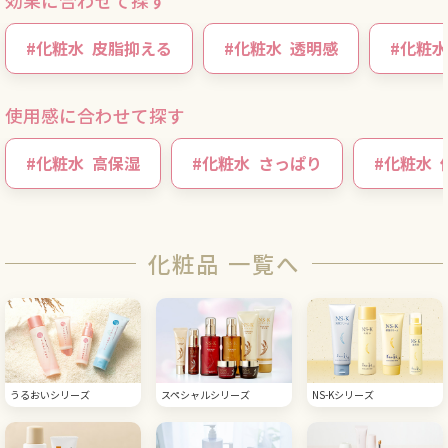
効果に合わせて探す
#
化粧水
皮脂抑える
#
化粧水
透明感
#
化粧水
使用感に合わせて探す
#
化粧水
高保湿
#
化粧水
さっぱり
#
化粧水
化粧品 一覧へ
うるおいシリーズ
スペシャルシリーズ
NS-Kシリーズ