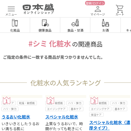
登録/ログイン
メニュー
マイページ
カート
化粧品
健康食品
食品
・
甘酒
お酒
キ
#シミ 化粧水
の関連商品
ご指定の条件に一致する商品が見つかりませんでした。
化粧水の人気ランキング
基本ケア
乾燥・敏感肌
乾燥・敏感肌
ハリ・弾力
乾燥・敏感肌
ハリ・弾力
ハリ・弾力
エイジングケア
基本ケア
エイジングケア
基本ケア
保湿ケア
うるおい化粧水
スペシャル化粧水
スペシャル化粧水〈濃
いきいきとしたうるお
上質なうるおいで、時
厚タイプ〉
い満ちる肌に
間がたっても乾きにく