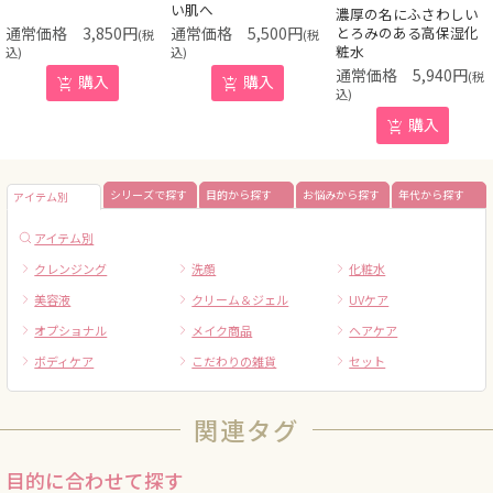
い肌へ
濃厚の名にふさわしい
3,850
円
5,500
円
とろみのある高保湿化
(税
(税
粧水
込)
込)
5,940
円
(税
購入
購入
込)
購入
シリーズで探す
目的から探す
お悩みから探す
年代から探す
アイテム別
アイテム別
クレンジング
洗顔
化粧水
美容液
クリーム＆ジェル
UVケア
オプショナル
メイク商品
ヘアケア
ボディケア
こだわりの雑貨
セット
関連タグ
目的に合わせて探す