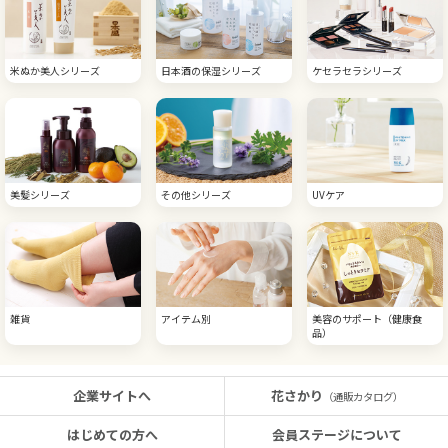
米ぬか美人シリーズ
日本酒の保湿シリーズ
ケセラセラシリーズ
美髪シリーズ
その他シリーズ
UVケア
雑貨
アイテム別
美容のサポート（健康食
品）
企業サイトへ
花さかり
（通販カタログ）
はじめての方へ
会員ステージについて