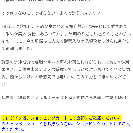
すっきりなのにつっぱらない！まるで洗うスキンケア！
1987年に登場し、米ぬか生まれの元祖自然派化粧品として愛された
「米ぬか美人 洗粉（あらいこ）」。当時のやさしい香りや手ざわりは
そのままに、今の肌悩みに応える酵素入りの洗顔粉せっけんに進化し
て復刻しました。
酵素の洗浄成分で皮脂や毛穴の汚れを落としながらも、米ぬかや米糀
エキス、天然由来のアミノ酸系成分でしっとり洗いあげてくれる実力
派。懐かしいけれど新感覚で心地いい、その実力をお確かめくださ
い。
無香料／無着色／アレルギーテスト済／鉱物油系界面活性剤不使用
※ログイン後、ショッピングカートにて金額をご確認ください。
※キャンペーンコードをお持ちの方は、ショッピングカートにてご入
力ください。