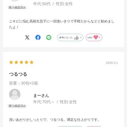
年代:
50代
性別:
女性
ニキビに悩む高校生息子に一回使いきりで手軽だからなどと勧めまし
たよ！
参考になった
0
Like!
0
2026.3.1
つるつる
容量：30包×2箱
まーさん
年代:
70代～
性別:
女性
洗いあがりがしっとりで、つるつる。満足な仕上がりです。