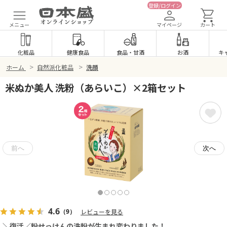
登録/ログイン
メニュー
マイページ
カート
化粧品
健康食品
食品
・
甘酒
お酒
キ
>
>
ホーム
自然派化粧品
洗顔
米ぬか美人 洗粉（あらいこ）×2箱セット
4.6
（9）
レビューを見る
＼復活／粉せっけんの洗粉が生まれ変わりました！