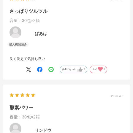
さっぱりツルツル
容量：30包×2箱
ばあば
良く洗えて気持ち良い
参考になった
0
Like!
0
2026.4.3
酵素パワー
容量：30包×2箱
リンドウ