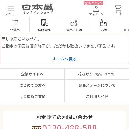
登録/ログイン
メニュー
マイページ
カート
化粧品
健康食品
食品
・
甘酒
お酒
キ
申し訳ございません。
ご指定の商品は販売終了か、ただ今お取扱いできない商品です。
ホームへ戻る
企業サイトへ
花さかり
（通販カタログ）
はじめての方へ
会員ステージについて
よくあるご質問
ご利用ガイド
お電話でのお問い合わせ
0120-488-588