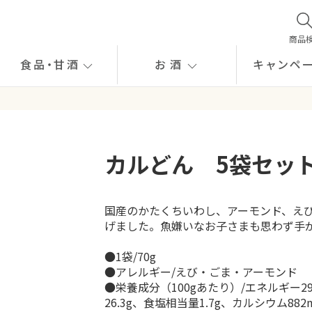
商品
食品
・
甘酒
お酒
キャンペ
カルどん 5袋セッ
国産のかたくちいわし、アーモンド、え
げました。魚嫌いなお子さまも思わず手
●1袋/70g
●アレルギー/えび・ごま・アーモンド
●栄養成分（100gあたり）/エネルギー297
26.3g、食塩相当量1.7g、カルシウム882