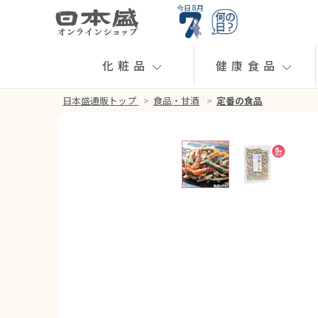
今日 8月
化粧品
健康食品
日本盛通販トップ
>
食品・甘酒
>
定番の食品