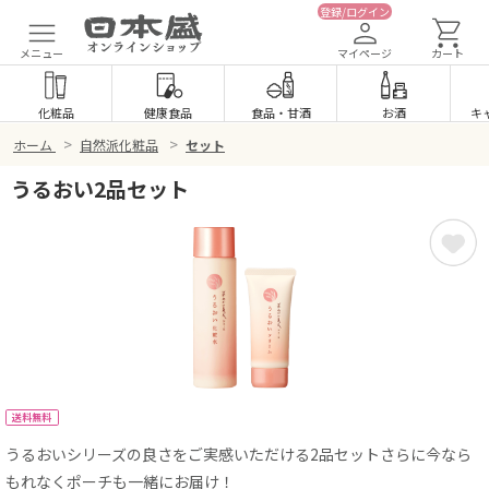
登録/ログイン
メニュー
マイページ
カート
化粧品
健康食品
食品
・
甘酒
お酒
キ
>
>
ホーム
自然派化粧品
セット
うるおい2品セット
送料無料
うるおいシリーズの良さをご実感いただける2品セットさらに今なら
もれなくポーチも一緒にお届け！