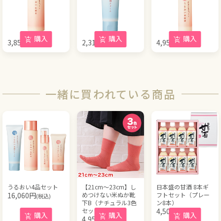
購入
購入
購入
3,850
円
2,310
円
4,950
円
(税込)
(税込)
(税込)
一緒に買われている商品
うるおい4品セット
【21cm～23cm】し
日本盛の甘酒 8本ギ
16,060
円
めつけない米ぬか靴
フトセット（プレー
(税込)
下B（ナチュラル3色
ン8本）
セット）
4,500
円
(税込)
購入
購入
購入
4,950
円
(税込)