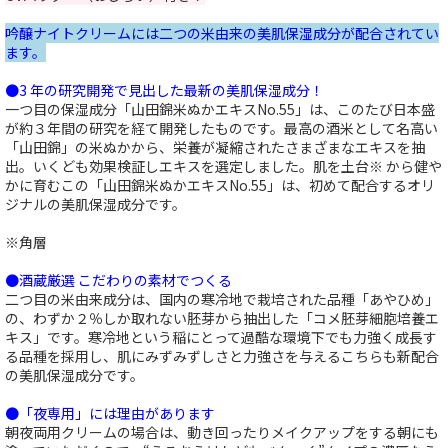
吟醸ナイトクリームには二つの米由来の美肌保湿成分が配合されてい
ます。
●3 年の研究開発で見出した最新の美肌保湿成分！
一つ目の保湿成分「山田錦米ぬかエキスNo.55」は、このたび日本盛
が約３年間の研究を経て開発したものです。最高の酒米として名高い
「山田錦」の米ぬかから、栄養が凝縮されたさまざまなエキスを抽
出。いくども効果検証しエキスを選定しました。肌を土台※ から健や
かに育むこの「山田錦米ぬかエキスNo.55」は、初めて配合するオリ
ジナルの美肌保湿成分です。
※角層
●酒蔵厳選 こだわりの素材でつくる
二つ目の米由来成分は、国内の寒冷地で栽培された品種「あやひめ」
の、わずか２％しか取れない胚芽から抽出した「コメ胚芽細胞培養エ
キス」です。寒冷地という稲にとって過酷な環境下でも力強く成長す
る品種を採用し、肌にみずみずしさと力強さを与えるこちらも新配合
の美肌保湿成分です。
●「夜専用」には理由があります
朝夜両用クリームの場合は、動き回ったりメイクアップをする朝にも