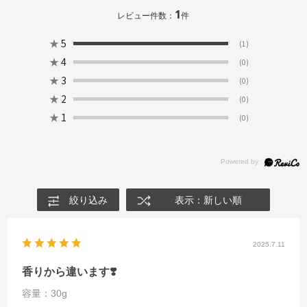
1
レビュー件数：
件
★
5
(1)
★
4
(0)
★
3
(0)
★
2
(0)
★
1
(0)
絞り込み
表示：新しい順
2025.7.11
香りから違います❣️
容量：30g