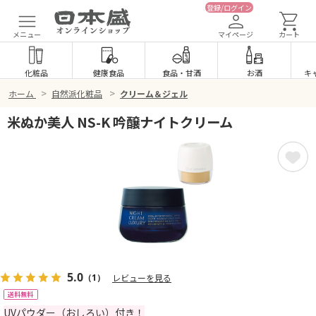
登録/ログイン
メニュー
マイページ
カート
化粧品
健康食品
食品
・
甘酒
お酒
キ
>
>
ホーム
自然派化粧品
クリーム＆ジェル
米ぬか美人 NS-K 吟醸ナイトクリーム
5.0
（1）
レビューを見る
送料無料
UVパウダー（おしろい）付き！