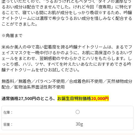
塗っていただくので、“うるおうけれどもベタつく”タイプの濃厚なう
るおい成分は配合できませんでした。けれど今回「夜専用」に特化す
ることで、寝ている間にお肌が成分をしっかり吸収※するため、吟醸
ナイトクリームには濃厚で希少なうるおい成分を惜しみなく配合する
ことができました。
※角層まで
米ぬか美人の中で高い密着度を誇る吟醸ナイトクリームは、まるでフ
ェイスマスクを一晩中付けるかのように、お肌に高保湿のうるおいヴ
ェールをまとわせ、翌朝感動のやわらかさとハリをもたらします。し
っとり感、ハリ、ツヤ、すべてを叶えたいあなたにおすすめできる吟
醸ナイトクリームをぜひお試しください。
無香料／無着色／パラベン不使用／合成着色料不使用／天然植物成分
配合／鉱物油系界面活性剤不使用
通常価格27,500円のところ、
お誕生日特別価格
20,000円
○
在庫：
30g
容量：