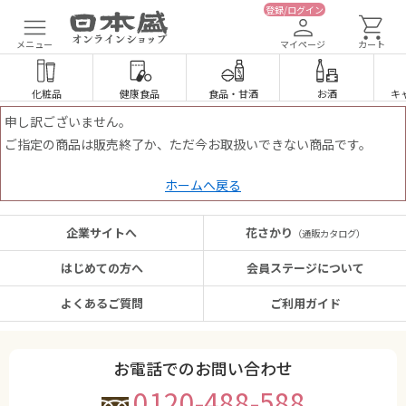
登録/ログイン
メニュー
マイページ
カート
化粧品
健康食品
食品
・
甘酒
お酒
キ
申し訳ございません。
ご指定の商品は販売終了か、ただ今お取扱いできない商品です。
ホームへ戻る
企業サイトへ
花さかり
（通販カタログ）
はじめての方へ
会員ステージについて
よくあるご質問
ご利用ガイド
お電話でのお問い合わせ
0120-488-588