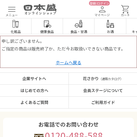
登録/ログイン
メニュー
マイページ
カート
化粧品
健康食品
食品
・
甘酒
お酒
キ
申し訳ございません。
ご指定の商品は販売終了か、ただ今お取扱いできない商品です。
ホームへ戻る
企業サイトへ
花さかり
（通販カタログ）
はじめての方へ
会員ステージについて
よくあるご質問
ご利用ガイド
お電話でのお問い合わせ
0120-488-588