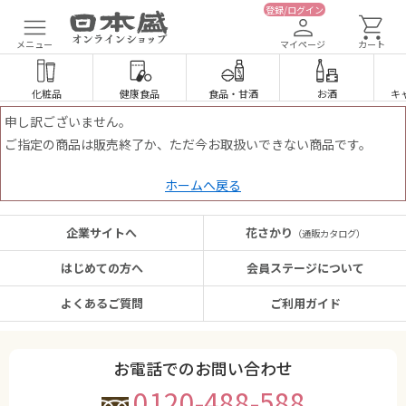
登録/ログイン
メニュー
マイページ
カート
化粧品
健康食品
食品
・
甘酒
お酒
キ
申し訳ございません。
ご指定の商品は販売終了か、ただ今お取扱いできない商品です。
ホームへ戻る
企業サイトへ
花さかり
（通販カタログ）
はじめての方へ
会員ステージについて
よくあるご質問
ご利用ガイド
お電話でのお問い合わせ
0120-488-588