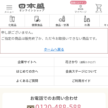
登録/ログイン
メニュー
マイページ
カート
化粧品
健康食品
食品
・
甘酒
お酒
キ
申し訳ございません。
ご指定の商品は販売終了か、ただ今お取扱いできない商品です。
ホームへ戻る
企業サイトへ
花さかり
（通販カタログ）
はじめての方へ
会員ステージについて
よくあるご質問
ご利用ガイド
お電話でのお問い合わせ
0120-488-588