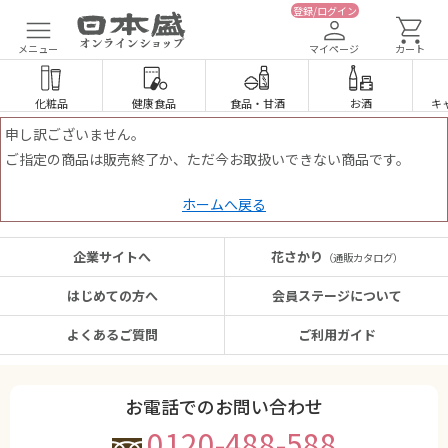
登録/ログイン
メニュー
マイページ
カート
化粧品
健康食品
食品
・
甘酒
お酒
キ
申し訳ございません。
ご指定の商品は販売終了か、ただ今お取扱いできない商品です。
ホームへ戻る
企業サイトへ
花さかり
（通販カタログ）
はじめての方へ
会員ステージについて
よくあるご質問
ご利用ガイド
お電話でのお問い合わせ
0120-488-588