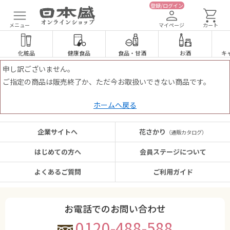
登録/ログイン
メニュー
マイページ
カート
化粧品
健康食品
食品
・
甘酒
お酒
キ
申し訳ございません。
ご指定の商品は販売終了か、ただ今お取扱いできない商品です。
ホームへ戻る
企業サイトへ
花さかり
（通販カタログ）
はじめての方へ
会員ステージについて
よくあるご質問
ご利用ガイド
お電話でのお問い合わせ
0120-488-588