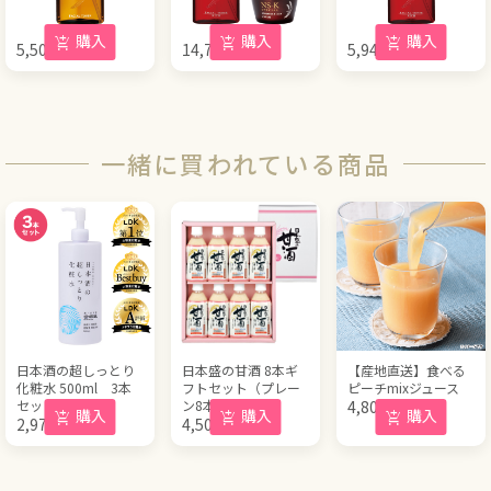
購入
購入
購入
5,500
円
14,740
円
5,940
円
(税込)
(税込)
(税込)
一緒に買われている商品
日本酒の超しっとり
日本盛の甘酒 8本ギ
【産地直送】食べる
化粧水 500ml 3本
フトセット（プレー
ピーチmixジュース
セット
ン8本）
4,800
円
(税込)
購入
購入
購入
2,970
円
4,500
円
(税込)
(税込)