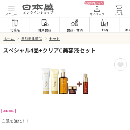
登録/ログイン
メニュー
マイページ
カート
化粧品
健康食品
食品
・
甘酒
お酒
キ
>
>
ホーム
自然派化粧品
セット
スペシャル4品+クリアC美容液セット
送料無料
白肌を強化！！