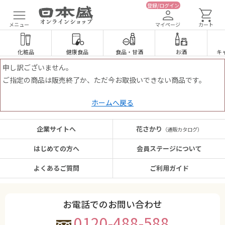
登録/ログイン
メニュー
マイページ
カート
化粧品
健康食品
食品
・
甘酒
お酒
キ
申し訳ございません。
ご指定の商品は販売終了か、ただ今お取扱いできない商品です。
ホームへ戻る
企業サイトへ
花さかり
（通販カタログ）
はじめての方へ
会員ステージについて
よくあるご質問
ご利用ガイド
お電話でのお問い合わせ
0120-488-588