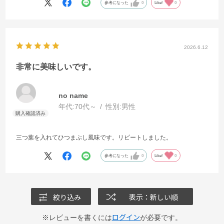
参考になった
0
Like!
0
2026.6.12
非常に美味しいです。
no name
年代:
70代～
性別:
男性
三つ葉を入れてひつまぶし風味です。リピートしました。
参考になった
0
Like!
0
絞り込み
表示：新しい順
ログイン
※レビューを書くには
が必要です。