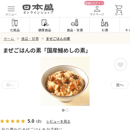
登録/ログイン
メニュー
マイページ
カート
化粧品
健康食品
食品
・
甘酒
お酒
キ
>
>
ホーム
食品・甘酒
まぜごはんの素
まぜごはんの素「国産鰻めしの素」
5.0
（2）
レビューを見る
彩り豊かなまぜごはんをお手軽に