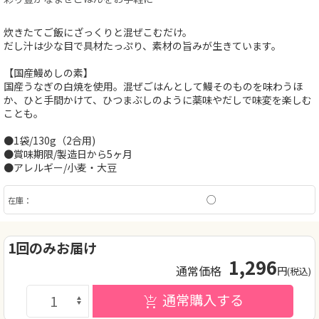
炊きたてご飯にざっくりと混ぜこむだけ。
だし汁は少な目で具材たっぷり、素材の旨みが生きています。
【国産鰻めしの素】
国産うなぎの白焼を使用。混ぜごはんとして鰻そのものを味わうほ
か、ひと手間かけて、ひつまぶしのように薬味やだしで味変を楽しむ
ことも。
●1袋/130g（2合用)
●賞味期限/製造日から5ヶ月
●アレルギー/小麦・大豆
○
在庫：
1回のみお届け
1,296
通常価格
円
(税込)
通常購入する