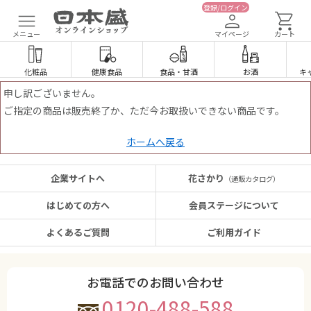
登録/ログイン
メニュー
マイページ
カート
化粧品
健康食品
食品
・
甘酒
お酒
キ
申し訳ございません。
ご指定の商品は販売終了か、ただ今お取扱いできない商品です。
ホームへ戻る
企業サイトへ
花さかり
（通販カタログ）
はじめての方へ
会員ステージについて
よくあるご質問
ご利用ガイド
お電話でのお問い合わせ
0120-488-588