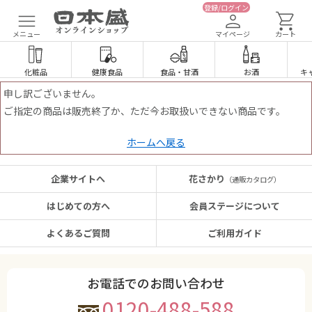
登録/ログイン
メニュー
マイページ
カート
化粧品
健康食品
食品
・
甘酒
お酒
キ
申し訳ございません。
ご指定の商品は販売終了か、ただ今お取扱いできない商品です。
ホームへ戻る
企業サイトへ
花さかり
（通販カタログ）
はじめての方へ
会員ステージについて
よくあるご質問
ご利用ガイド
お電話でのお問い合わせ
0120-488-588