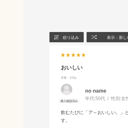
絞り込み
表示：新し
おいしい
容量：100g
no name
年代:
50代
性別:
女
飲むたびに「ア～おいしい。」
す。