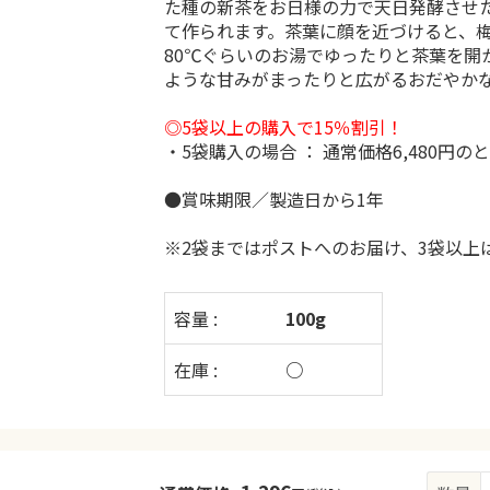
た種の新茶をお日様の力で天日発酵させ
て作られます。茶葉に顔を近づけると、梅
80℃ぐらいのお湯でゆったりと茶葉を開
ような甘みがまったりと広がるおだやか
◎5袋以上の購入で15％割引！
・5袋購入の場合 ： 通常価格6,480円の
●賞味期限／製造日から1年
※2袋まではポストへのお届け、3袋以上
容量 :
100g
在庫 :
○