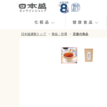
今日 8月
化粧品
健康食品
日本盛通販トップ
>
食品・甘酒
>
定番の食品