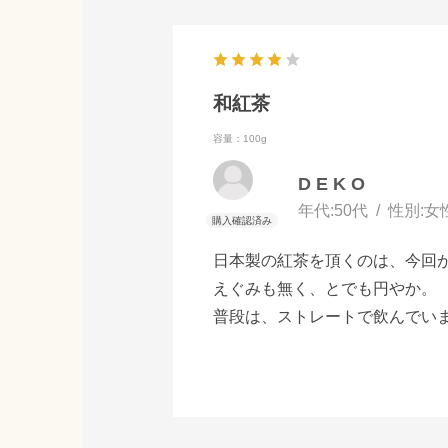
和紅茶
容量：100g
D E K O
年代:
50代
性別:
女
日本製の紅茶を頂くのは、今回
えぐみも無く、とでも円やか。
普段は、ストレートで飲んでい